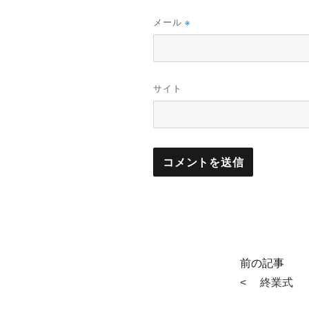
メール
※
サイト
終業式