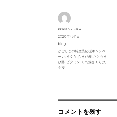
投
kirasan513864
稿
投
2020年4月1日
者
稿
カ
blog
日:
テ
タ
かごしまの特産品応援キャンペ
ゴ
グ
ーン
,
きくらげ
,
きび酢
,
さとうき
リ
び酢
,
ビタミンＤ
,
乾燥きくらげ
,
ー
免疫
コメントを残す