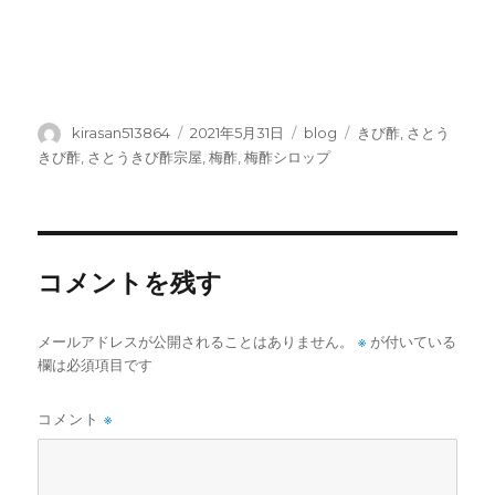
投
投
カ
タ
kirasan513864
2021年5月31日
blog
きび酢
,
さとう
稿
稿
テ
グ
きび酢
,
さとうきび酢宗屋
,
梅酢
,
梅酢シロップ
者
日:
ゴ
リ
ー
コメントを残す
※
メールアドレスが公開されることはありません。
が付いている
欄は必須項目です
コメント
※