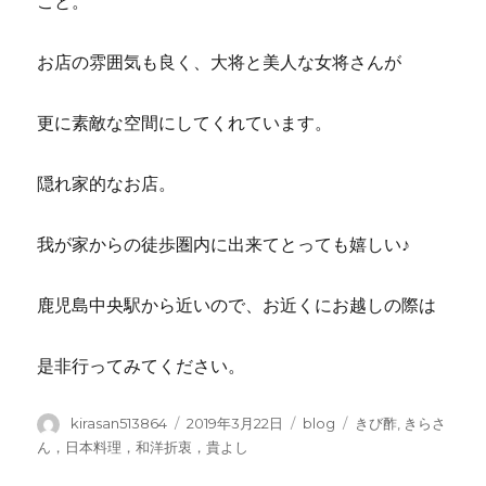
こと。
お店の雰囲気も良く、大将と美人な女将さんが
更に素敵な空間にしてくれています。
隠れ家的なお店。
我が家からの徒歩圏内に出来てとっても嬉しい♪
鹿児島中央駅から近いので、お近くにお越しの際は
是非行ってみてください。
投
投
カ
タ
kirasan513864
2019年3月22日
blog
きび酢
,
きらさ
稿
稿
テ
グ
ん，日本料理，和洋折衷，貴よし
者
日:
ゴ