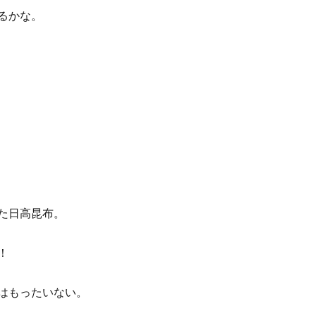
るかな。
た日高昆布。
！
はもったいない。