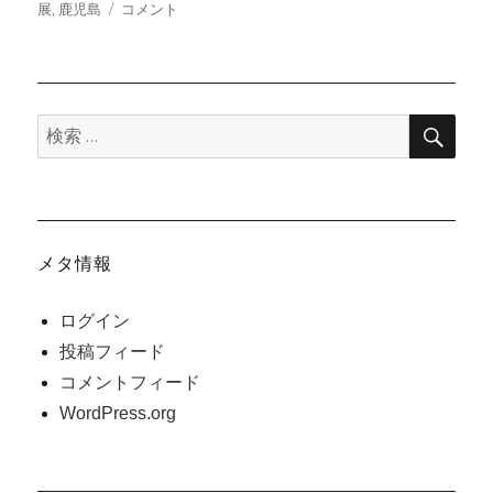
日:
8
ゴ
展
,
鹿児島
コメント
月
リ
の
ー
物
産
検
展
検
索
の
索:
お
知
ら
せ
メタ情報
に
ログイン
投稿フィード
コメントフィード
WordPress.org