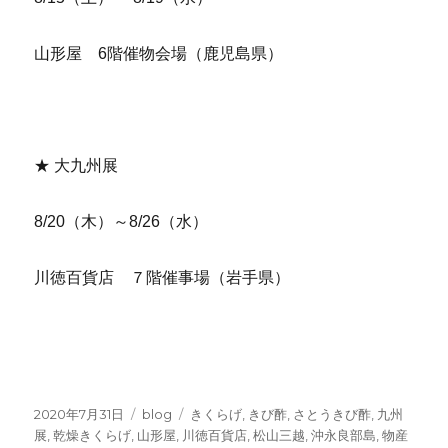
山形屋 6階催物会場（鹿児島県）
★ 大九州展
8/20（木）～8/26（水）
川徳百貨店 ７階催事場（岩手県）
投
カ
タ
2020年7月31日
blog
きくらげ
,
きび酢
,
さとうきび酢
,
九州
稿
テ
グ
展
,
乾燥きくらげ
,
山形屋
,
川徳百貨店
,
松山三越
,
沖永良部島
,
物産