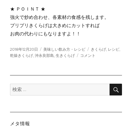
★ ＰＯＩＮＴ ★
強火で炒め合わせ、各素材の食感を残します。
プリプリきくらげは大きめにカットすれば
お肉の代わりにもなりますよ！！
投
カ
タ
2018年12月20日
美味しい飲み方・レシピ
きくらげ
,
レシピ
,
稿
テ
き
グ
乾燥きくらげ
,
沖永良部島
,
生きくらげ
コメント
日:
ゴ
く
リ
ら
ー
げ
と
検
レ
検
索
タ
索:
ス
の
シ
ャ
メタ情報
キ
シ