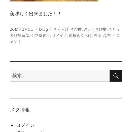
美味しく出来ました！！
投
カ
タ
2019年2月5日
blog
きくらげ
,
きび酢
,
さとうきび酢
,
さとう
稿
テ
グ
リ
きび酢宗屋
,
シマ桑青汁
,
リメイク
,
乾燥きくらげ
,
布団
,
昆布
コ
日:
ゴ
メ
メント
リ
イ
ー
ク
に
検
検
索
索:
メタ情報
ログイン