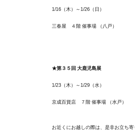
1/16（木）～1/26（日）
三春屋 ４階 催事場 （八戸）
★第３５回 大鹿児島展
1/23（木）～1/29（水）
京成百貨店 ７階 催事場 （水戸）
お近くにお越しの際は、是非お立ち寄