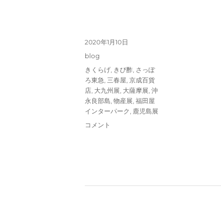
投
2020年1月10日
稿
カ
blog
日:
テ
タ
きくらげ
,
きび酢
,
さっぽ
ゴ
グ
ろ東急
,
三春屋
,
京成百貨
リ
店
,
大九州展
,
大薩摩展
,
沖
ー
永良部島
,
物産展
,
福田屋
インターパーク
,
鹿児島展
1
コメント
月
の
物
産
展
の
お
知
ら