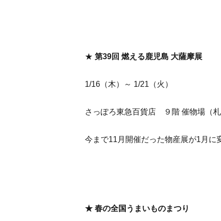
★
第39回 燃える鹿児島 大薩摩展
1/16（木）～ 1/21（火）
さっぽろ東急百貨店 ９階 催物場（
今まで11月開催だった物産展が1月に
★ 春の全国うまいものまつり